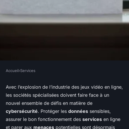
Accueil
›
Services
SERVICES
Quelle solution de
Avec l’explosion de l’industrie des jeux vidéo en ligne,
les sociétés spécialisées doivent faire face à un
cybersécurité choisir pour une
nouvel ensemble de défis en matière de
entreprise de jeux vidéo en
cybersécurité
. Protéger les
données
sensibles,
ligne?
assurer le bon fonctionnement des
services
en ligne
et parer aux
menaces
potentielles sont désormais