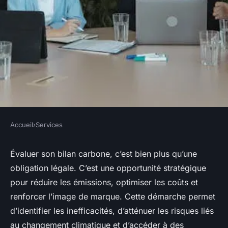
Accueil
›
Services
SERVICES
Bilan carbone entreprise : vers
Évaluer son bilan carbone, c’est bien plus qu’une
obligation légale. C’est une opportunité stratégique
une performance durable et
pour réduire les émissions, optimiser les coûts et
engagée
renforcer l’image de marque. Cette démarche permet
d’identifier les inefficacités, d’atténuer les risques liés
Pauline
•
27 avril 2025
•
4 min de lecture
au changement climatique et d’accéder à des