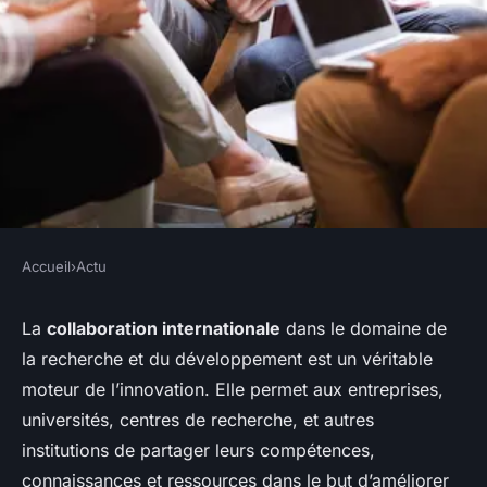
Accueil
›
Actu
ACTU
Comment gérer les aspects
La
collaboration internationale
dans le domaine de
la recherche et du développement est un véritable
juridiques de la collaboration
moteur de l’innovation. Elle permet aux entreprises,
internationale dans les projets
universités, centres de recherche, et autres
de recherche et
institutions de partager leurs compétences,
développement ?
connaissances et ressources dans le but d’améliorer