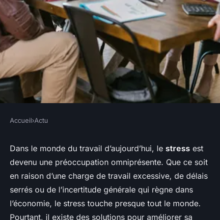
Accueil
›
Actu
ACTU
Comment améliorer la gestion
Dans le monde du travail d’aujourd’hui, le
stress
est
devenu une préoccupation omniprésente. Que ce soit
du stress en milieu
en raison d’une charge de travail excessive, de délais
professionnel ?
serrés ou de l’incertitude générale qui règne dans
l’économie, le stress touche presque tout le monde.
Marie
•
26 janvier 2024
•
6 min de lecture
Pourtant, il existe des solutions pour améliorer sa