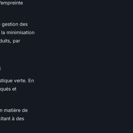
l’empreinte
e gestion des
 la minimisation
duits, par
n
stique verte. En
iqués et
en matière de
citant à des