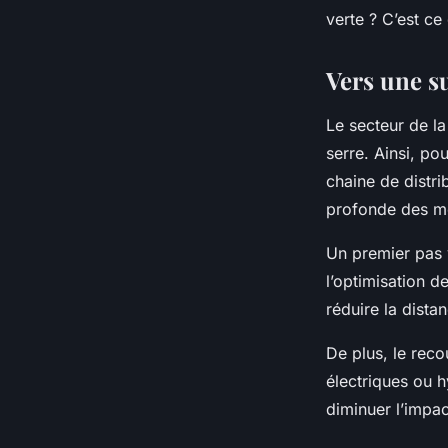
l'empreinte carbone
verte ? C’est ce
de distribution?
Vers une s
Le secteur de la
Victor
•
20 mars 2024
•
6 min de lecture
serre. Ainsi, po
chaine de distrib
profonde des m
Un premier pas 
l’optimisation d
réduire la dista
De plus, le rec
électriques ou h
diminuer l’impac