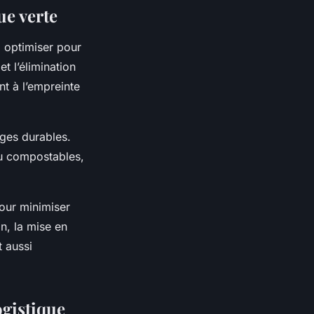
ue verte
 à optimiser pour
t l’élimination
t à l’empreinte
ages durables.
ou compostables,
pour minimiser
in, la mise en
 aussi
ogistique