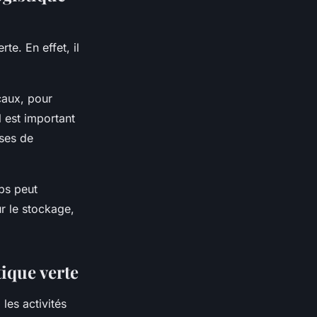
te. En effet, il
ocaux, pour
l est important
ses de
ps peut
r le stockage,
tique verte
 les activités