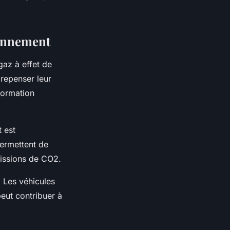
ronnement
gaz à effet de
 repenser leur
sformation
 est
 permettent de
missions de CO2.
. Les véhicules
peut contribuer à