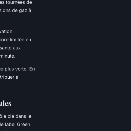
 les tournées de
ssions de gaz à
vation
core limitée en
ssante aux
 minute.
ue plus verte. En
tribuer à
ales
ôle clé dans le
 le label Green