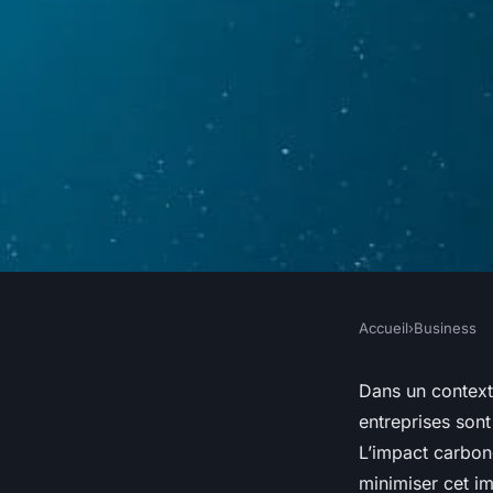
Accueil
›
Business
BUSINESS
Quelles méthodes de
Dans un context
entreprises sont
chaîne logistique v
L’impact carbon
minimiser cet im