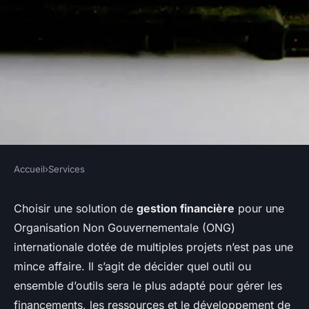
Accueil
›
Services
SERVICES
Comment choisir une solution
Choisir une solution de
gestion financière
pour une
Organisation Non Gouvernementale (ONG)
de gestion financière pour une
internationale dotée de multiples projets n’est pas une
ONG internationale avec des
mince affaire. Il s’agit de décider quel outil ou
projets multiples?
ensemble d’outils sera le plus adapté pour gérer les
financements, les ressources et le développement de