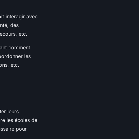
it interagir avec
nté, des
ecours, etc.
gnant comment
oordonner les
ons, etc.
ter leurs
tre les écoles de
essaire pour