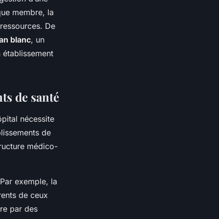
haque membre, la
 ressources. De
an blanc
, un
n établissement
nts de santé
pital nécessite
blissements de
structure médico-
 Par exemple, la
érents de ceux
ire par des