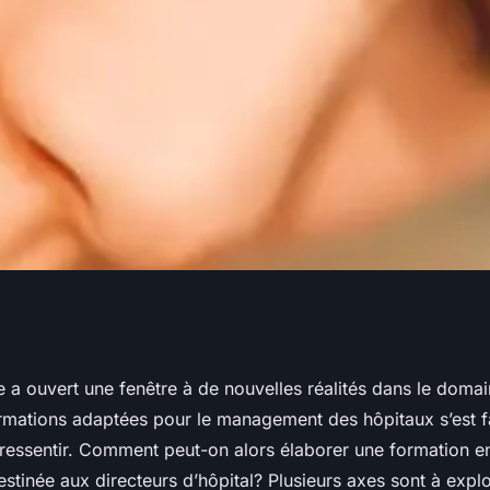
r une formation
re a ouvert une fenêtre à de nouvelles réalités dans le domai
rmations adaptées pour le management des hôpitaux s’est f
anitaire pour les
ressentir. Comment peut-on alors élaborer une formation e
destinée aux directeurs d’hôpital? Plusieurs axes sont à explo