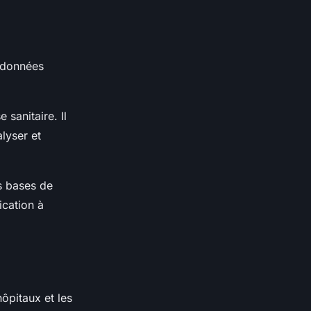
s données
 sanitaire. Il
lyser et
s bases de
cation à
hôpitaux et les